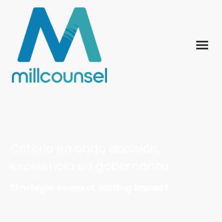
Criterio en cada decisión,
excelencia en gobernanza
Strategic counsel, lasting impact