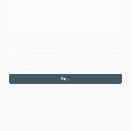
Consiento en que mis datos se almacenen y procesen con el fin
de establecer contacto, pudiendo revocar mi consentimiento en
cualquier momento
*
* Rellene todos los campos obligatorios
Enviar